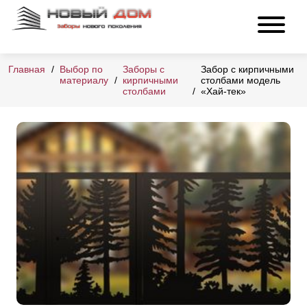
Главная
Выбор по
Заборы с
Забор с кирпичными
материалу
кирпичными
столбами модель
столбами
«Хай-тек»