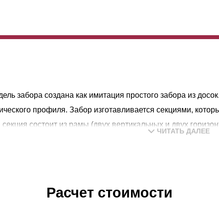
дель забора создана как имитация простого забора из досок
ического профиля. Забор изготавливается секциями, котор
 секция состоит из рамы (двух вертикальных и двух горизо
ЧИТАТЬ ДАЛЕЕ
лены внутри вертикальных направляющих профилей. Верхн
ный и законченный вид и обеспечивают дополнительную же
й при длине секции более 1,0-1.5 метров (в зависимости о
вливать дополнительную вертикальную планку — усилитель
Расчет стоимости
а и правильным геометрическим формам, забор Ранчо мета
кательней своего деревянного предшественника.