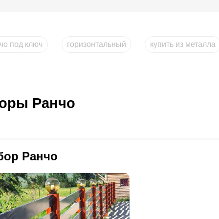
чо под ключ
горизонтальный
купить из металла
оры Ранчо
бор Ранчо