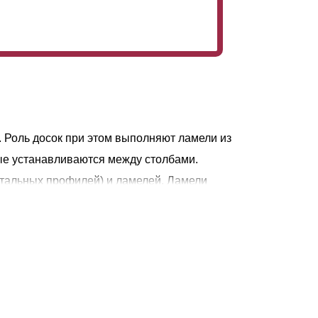
. Роль досок при этом выполняют ламели из
ые устанавливаются между столбами.
нтальных профилей) и ламелей. Ламели
ий и нижний профиль придают секции
сткость. Для предотвращения провисания
т толщины металла) желательно
. Благодаря прочности профилированного
ллический значительно долговечней и