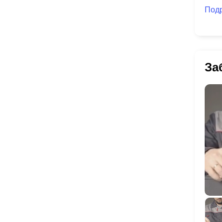
Под
За