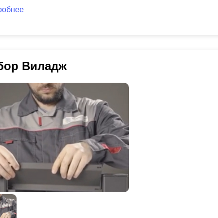
робнее
бор Виладж