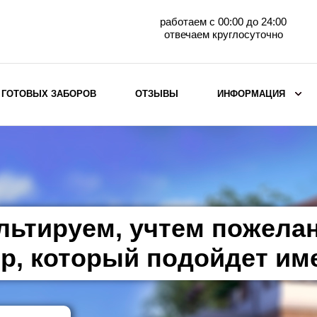
работаем с 00:00 до 24:00
отвечаем круглосуточно
 ГОТОВЫХ ЗАБОРОВ
ОТЗЫВЫ
ИНФОРМАЦИЯ
ВЫБОР ПО МАТЕРИАЛУ
Заборы с кирпичными столбами
Заборы из евроштакетника
горизонтального
льтируем, учтем пожела
Металлические заборы для дачи
Забор жалюзи с кирпичными столбами
р, который подойдет им
Металлические заборы
Металлические ограждения