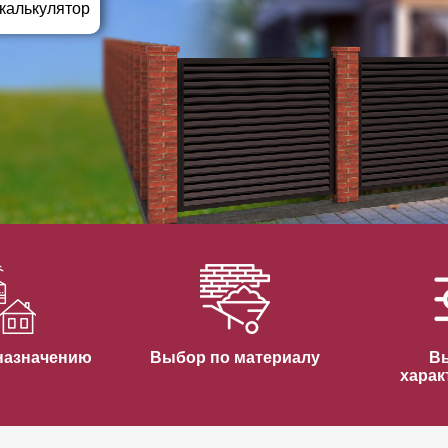
ВЫБОР ПО ХАРАКТЕРИСТИКАМ
 калькулятор
Горизонтальные заборы
Высокие заборы
Красивые, дизайнерские заборы
ВЫБОР ПО СПОСОБУ МОНТАЖА
Заборы под ключ
Готовые заборы
Комплекты заборов-лего "сделай сам"
Быстровозводимые заборы
назначению
Выбор по материалу
В
харак