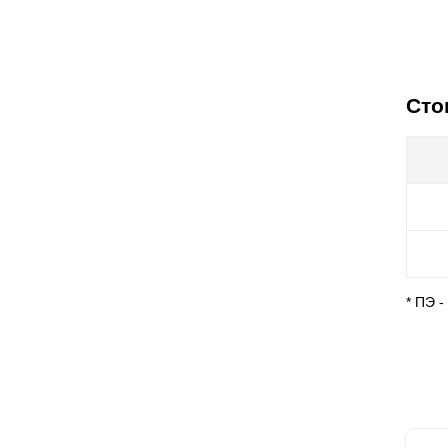
Сто
* ПЭ 