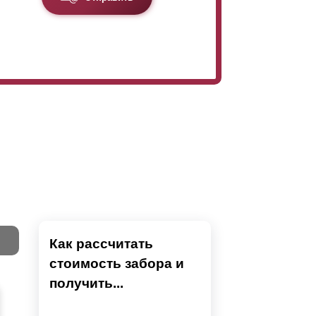
Как рассчитать
стоимость забора и
Тест
получить...
Секци
Высок
Наши 
Выбра
Вы
напол
показ
детски
преды