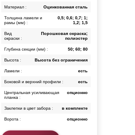
Каркасы ворот
Материал :
Оцинкованная сталь
Калитки
Толщина ламели и
0,5; 0,6; 0,7; 1;
Входные группы
рамы (мм) :
1,2; 1,5
Вид
Порошковая окраска;
окраски :
полиэстер
ВСЕ ДЛЯ ЗАБОРА
Глубина секции (мм) :
50; 60; 80
Панели для забора
Высота :
Высота без ограничения
Ламели :
есть
Боковой и верхний профили :
есть
Центральная усиливающая
опционно
планка :
Заклепки в цвет забора :
в комплекте
Ворота :
опционно