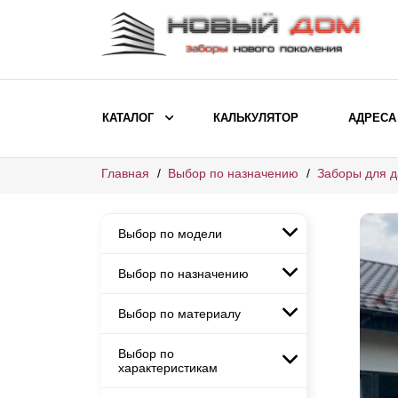
КАТАЛОГ
КАЛЬКУЛЯТОР
АДРЕСА
Главная
Выбор по назначению
Заборы для д
ВЫБОР ПО МОДЕЛИ
Заборы Ранчо
Выбор по модели
Заборы Хай-тек
Заборы Классика
Выбор по назначению
Заборы Ранчо
Заборы Жалюзи
Заборы Хай-тек
Выбор по материалу
Заборы и ограждения для
Заборы Классика
детских садов
ВЫБОР ПО НАЗНАЧЕНИЮ
Заборы Жалюзи
Выбор по
Заборы с кирпичными столбами
Заборы для дачи
характеристикам
Заборы и ограждения для детских
Заборы из евроштакетника
Элитные заборы для коттеджей
садов