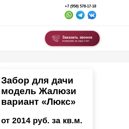
+7 (958) 578-17-18
Заказать звонок
позвоним за наш счет
ВЫБОР ПО ТИПУ
Модульные заборы и ограждения
Забор для дачи
Комбинированные заборы
Секционные заборы
модель Жалюзи
вариант «Люкс»
ВОРОТА И КАЛИТКИ
Ворота откатные
от 2014 руб. за кв.м.
Ворота распашные
Ворота складные гармошка