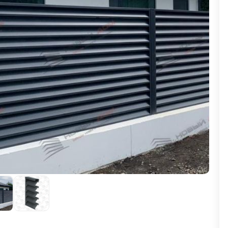
ВЫБОР ПО ХАРАКТЕРИСТИКАМ
Горизонтальные заборы
Высокие заборы
Красивые, дизайнерские заборы
ВЫБОР ПО СПОСОБУ МОНТАЖА
Заборы под ключ
Готовые заборы
Комплекты заборов-лего "сделай сам"
Быстровозводимые заборы