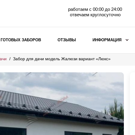
работаем с 00:00 до 24:00
отвечаем круглосуточно
 ГОТОВЫХ ЗАБОРОВ
ОТЗЫВЫ
ИНФОРМАЦИЯ
ачи
Забор для дачи модель Жалюзи вариант «Люкс»
ВЫБОР ПО МАТЕРИАЛУ
Заборы с кирпичными столбами
Заборы из евроштакетника
горизонтального
Металлические заборы для дачи
Забор жалюзи с кирпичными столбами
Металлические заборы
Металлические ограждения