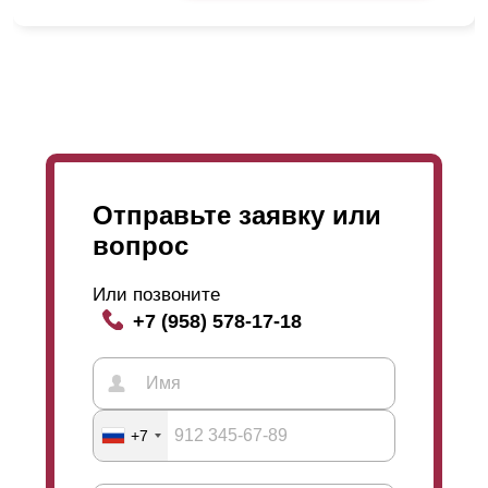
Отправьте заявку или
вопрос
Или позвоните
+7 (958) 578-17-18
Если прохожий попробует посмотреть через забор
+7
сквозь
ламели
, то мы получаем понятие угол обзора.
Выше на картинке продемонстрирован угол обзора.
В «
Оптима
» при глубине секции 50 миллиметров