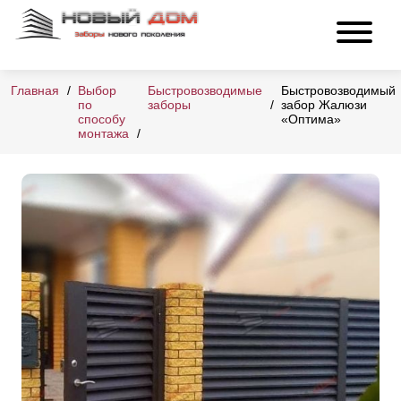
Главная
Выбор
Быстровозводимые
Быстровозводимый
по
заборы
забор Жалюзи
способу
«Оптима»
монтажа